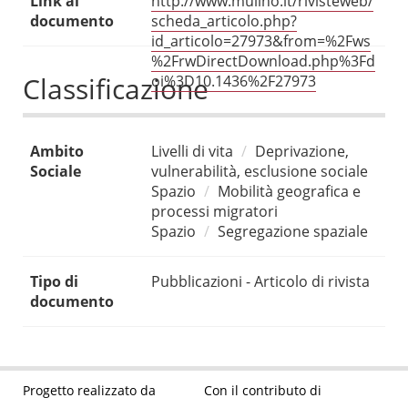
Link al
http://www.mulino.it/rivisteweb/
documento
scheda_articolo.php?
id_articolo=27973&from=%2Fws
%2FrwDirectDownload.php%3Fd
Classificazione
oi%3D10.1436%2F27973
Ambito
Livelli di vita
Deprivazione,
Sociale
vulnerabilità, esclusione sociale
Spazio
Mobilità geografica e
processi migratori
Spazio
Segregazione spaziale
Tipo di
Pubblicazioni - Articolo di rivista
documento
Progetto realizzato da
Con il contributo di