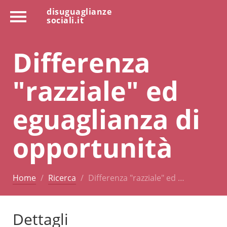
disuguaglianze
sociali.it
Differenza
"razziale" ed
eguaglianza di
opportunità
Home
Ricerca
Differenza "razziale" ed …
Dettagli