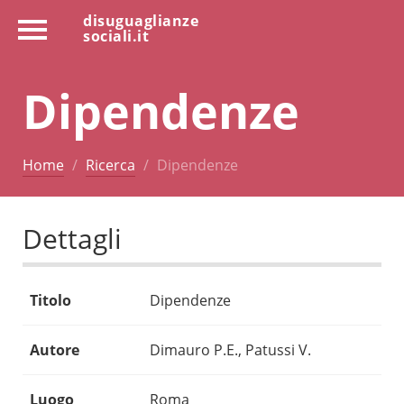
disuguaglianze
sociali.it
Dipendenze
Home
Ricerca
Dipendenze
Dettagli
Titolo
Dipendenze
Autore
Dimauro P.E., Patussi V.
Luogo
Roma