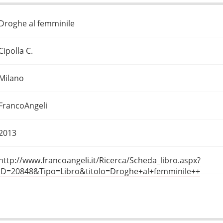
Droghe al femminile
Cipolla C.
Milano
FrancoAngeli
2013
http://www.francoangeli.it/Ricerca/Scheda_libro.aspx?
ID=20848&Tipo=Libro&titolo=Droghe+al+femminile++