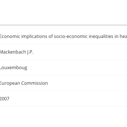
Economic implications of socio-economic inequalities in he
Mackenbach J.P.
Louxemboug
European Commission
2007