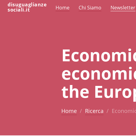
disuguaglianze
Home
Chi Siamo
Newsletter
sociali.it
Economic
economic 
the Euro
Home
Ricerca
Economic 