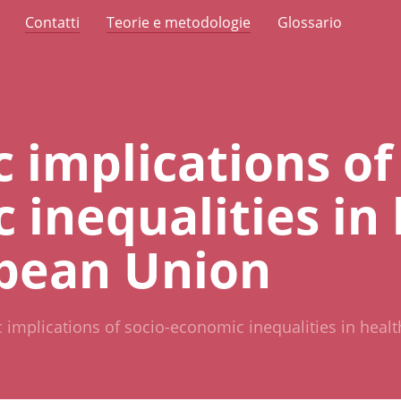
Contatti
Teorie e metodologie
Glossario
 implications of 
inequalities in 
pean Union
implications of socio-economic inequalities in heal