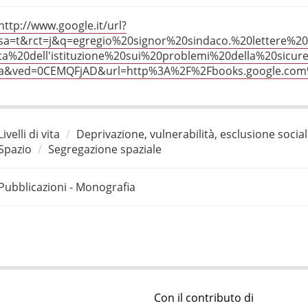
http://www.google.it/url?
sa=t&rct=j&q=egregio%20signor%20sindaco.%20lettere%20
ta%20dell'istituzione%20sui%20problemi%20della%20sicu
a&ved=0CEMQFjAD&url=http%3A%2F%2Fbooks.google.co
Livelli di vita
Deprivazione, vulnerabilità, esclusione socia
Spazio
Segregazione spaziale
Pubblicazioni - Monografia
Con il contributo di