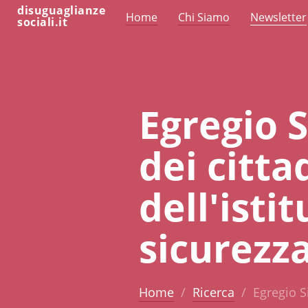
disuguaglianze
Home
Chi Siamo
Newsletter
sociali.it
Egregio 
dei citta
dell'isti
sicurezz
Home
Ricerca
Egregio S