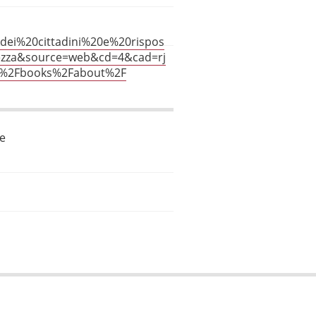
dei%20cittadini%20e%20rispos
rezza&source=web&cd=4&cad=rj
m%2Fbooks%2Fabout%2F
le