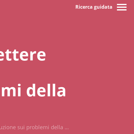
Ricerca guidata
ettere
emi della
ituzione sui problemi della …