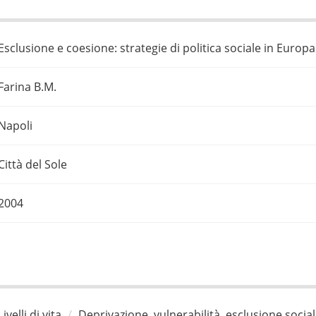
Esclusione e coesione: strategie di politica sociale in Europa
Farina B.M.
Napoli
Città del Sole
2004
Livelli di vita
Deprivazione, vulnerabilità, esclusione socia