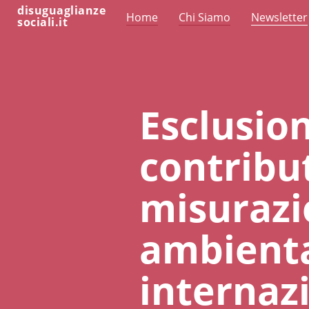
disuguaglianze
Home
Chi Siamo
Newsletter
sociali.it
Esclusion
contribu
misurazio
ambienta
internaz