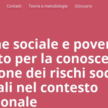
Contatti
Teorie e metodologie
Glossario
e sociale e pove
to per la conosce
ne dei rischi soc
li nel contesto
ionale