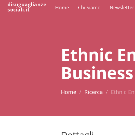
disuguaglianze
Home
Chi Siamo
Newsletter
sociali.it
Ethnic E
Business 
Home
Ricerca
Ethnic En
Dettagli