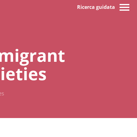
Ricerca guidata
mmigrant
ieties
es