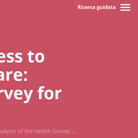
Ricerca guidata
ess to
are:
rvey for
nalysis of the Health Survey …