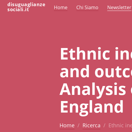
disuguaglianze
Home
Chi Siamo
Newsletter
sociali.it
Ethnic in
and outc
Analysis 
England
Home
Ricerca
Ethnic in