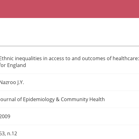
Ethnic inequalities in access to and outcomes of healthcare:
for England
Nazroo J.Y.
Journal of Epidemiology & Community Health
2009
63, n.12