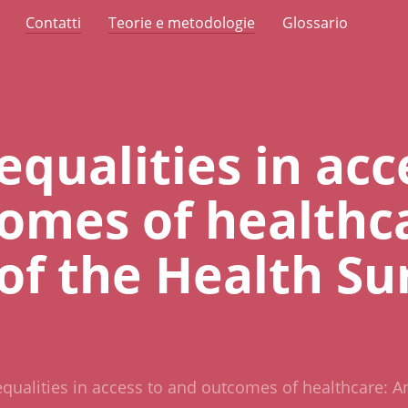
Contatti
Teorie e metodologie
Glossario
equalities in acc
omes of healthc
of the Health Su
equalities in access to and outcomes of healthcare: A