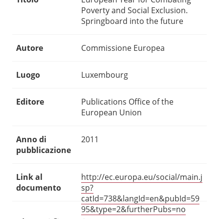
Poverty and Social Exclusion.
Springboard into the future
Autore
Commissione Europea
Luogo
Luxembourg
Editore
Publications Office of the
European Union
Anno di
2011
pubblicazione
Link al
http://ec.europa.eu/social/main.j
documento
sp?
catId=738&langId=en&pubId=59
95&type=2&furtherPubs=no