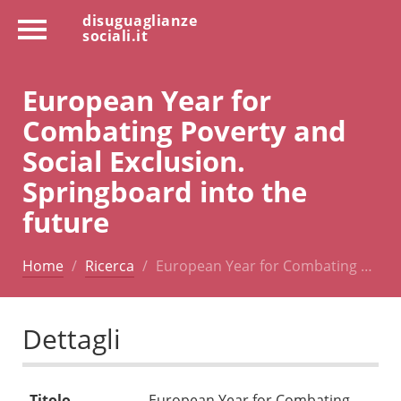
disuguaglianze
sociali.it
European Year for
Combating Poverty and
Social Exclusion.
Springboard into the
future
Home
Ricerca
European Year for Combating …
Dettagli
Titolo
European Year for Combating