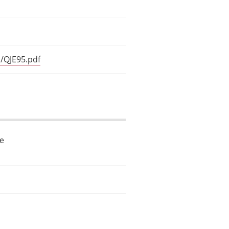
l/QJE95.pdf
le