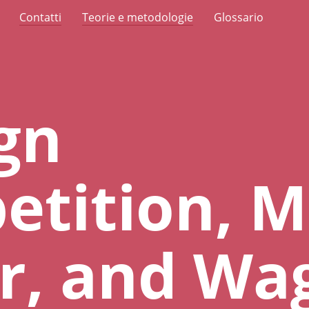
Contatti
Teorie e metodologie
Glossario
gn
tition, M
r, and Wa