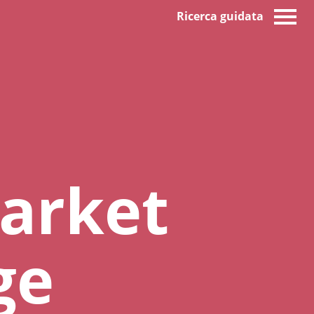
Ricerca guidata
arket
ge