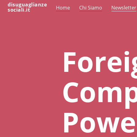
disuguaglianze
Home
Chi Siamo
Newsletter
sociali.it
Forei
Compe
Powe