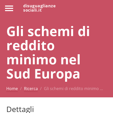
disuguaglianze
sociali.it
Gli schemi di
reddito
minimo nel
Sud Europa
Home
Ricerca
Gli schemi di reddito minimo …
Dettagli