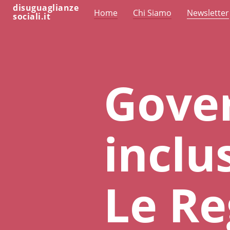
disuguaglianze
Home
Chi Siamo
Newsletter
sociali.it
Gove
inclu
Le Re