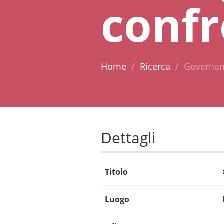
conf
Home
Ricerca
Governanc
Dettagli
Titolo
Luogo