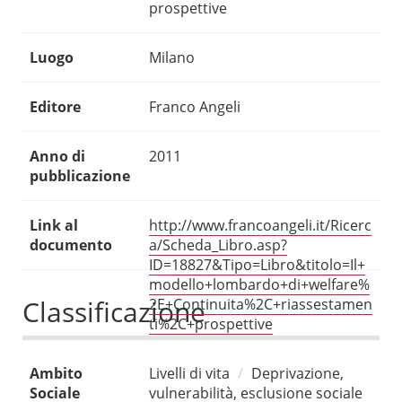
prospettive
Luogo
Milano
Editore
Franco Angeli
Anno di
2011
pubblicazione
Link al
http://www.francoangeli.it/Ricerc
documento
a/Scheda_Libro.asp?
ID=18827&Tipo=Libro&titolo=Il+
modello+lombardo+di+welfare%
Classificazione
2E+Continuita%2C+riassestamen
ti%2C+prospettive
Ambito
Livelli di vita
Deprivazione,
Sociale
vulnerabilità, esclusione sociale