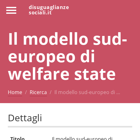
disuguaglianze
sociali.it
Il modello sud-
europeo di
welfare state
Home
Ricerca
Il modello sud-europeo di …
Dettagli
Titolo
Il modello sud-europeo di