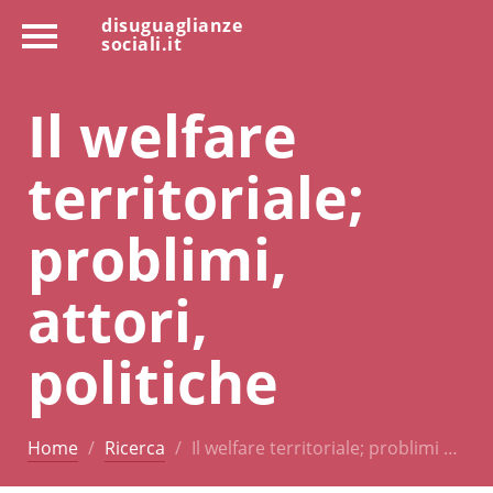
disuguaglianze
sociali.it
Il welfare
territoriale;
problimi,
attori,
politiche
Home
Ricerca
Il welfare territoriale; problimi …