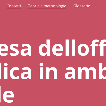
Contatti
Teorie e metodologie
Glossario
esa dellof
ica in am
le