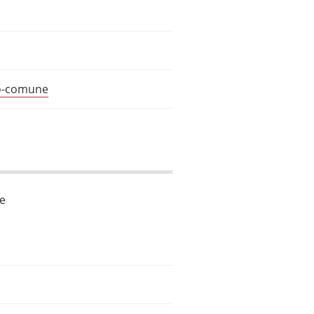
to-comune
le