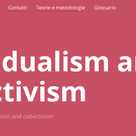
Contatti
Teorie e metodologie
Glossario
idualism 
ctivism
lism and collectivism