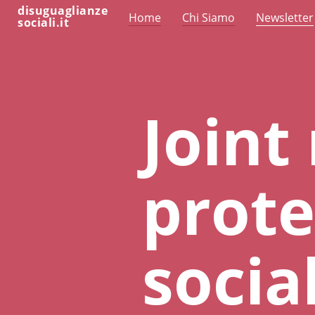
disuguaglianze
Home
Chi Siamo
Newsletter
sociali.it
Joint
prote
socia