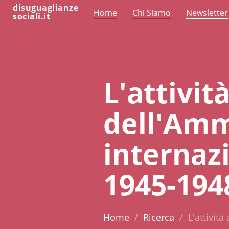
disuguaglianze
Home
Chi Siamo
Newsletter
sociali.it
L'attivit
dell'Ammi
internaz
1945-194
Home
Ricerca
L'attivit