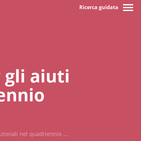
Ricerca guidata
gli aiuti
iennio
nazionali nel quadriennio …