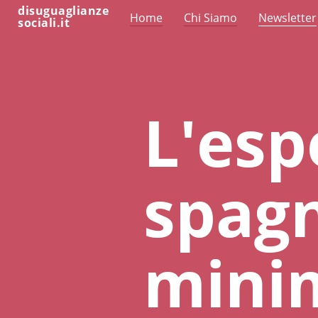
disuguaglianze
Home
Chi Siamo
Newsletter
sociali.it
L'esp
spagn
mini