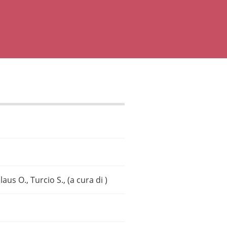
us O., Turcio S., (a cura di )