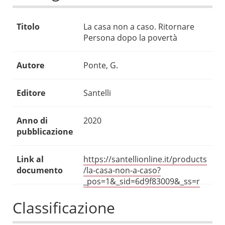
Titolo
La casa non a caso. Ritornare
Persona dopo la povertà
Autore
Ponte, G.
Editore
Santelli
Anno di
2020
pubblicazione
Link al
https://santellionline.it/products
documento
/la-casa-non-a-caso?
_pos=1&_sid=6d9f83009&_ss=r
Classificazione