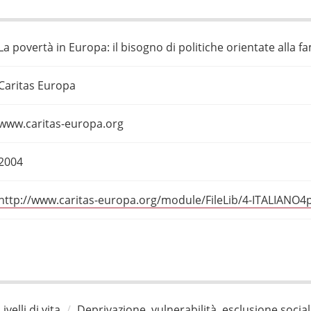
La povertà in Europa: il bisogno di politiche orientate alla fa
Caritas Europa
www.caritas-europa.org
2004
http://www.caritas-europa.org/module/FileLib/4-ITALIANO4
Livelli di vita
Deprivazione, vulnerabilità, esclusione socia