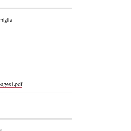
miglia
pages1.pdf
le