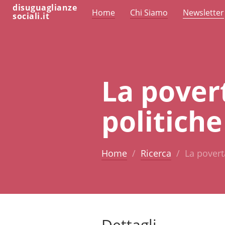
disuguaglianze
Home
Chi Siamo
Newsletter
sociali.it
La povert
politiche
Home
Ricerca
La povert
Dettagli