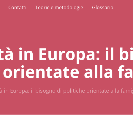
Contatti
Teorie e metodologie
Glossario
à in Europa: il b
 orientate alla f
à in Europa: il bisogno di politiche orientate alla fami