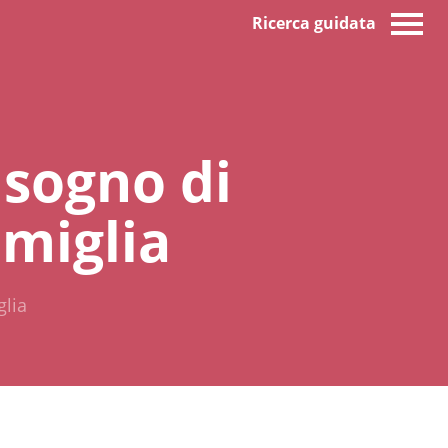
Ricerca guidata
isogno di
amiglia
glia