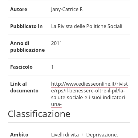
Autore
Jany-Catrice F.
Pubblicato in
La Rivista delle Politiche Sociali
Anno di
2011
pubblicazione
Fascicolo
1
Link al
http://www.ediesseonline.it/rivist
documento
e/rps/il-benessere-oltre-il-pil/la-
salute-sociale-e-i-suoi-indicatori-
una-
Classificazione
Ambito
Livelli di vita
Deprivazione,