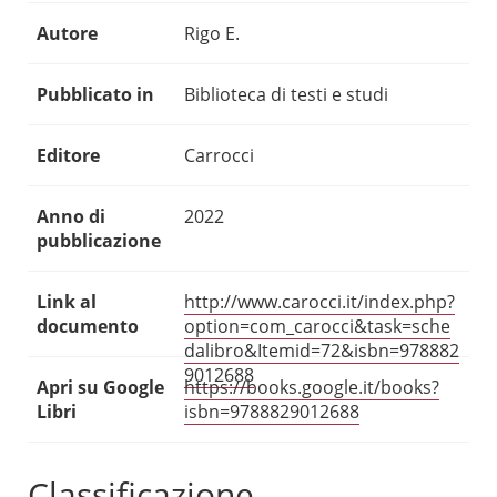
Autore
Rigo E.
Pubblicato in
Biblioteca di testi e studi
Editore
Carrocci
Anno di
2022
pubblicazione
Link al
http://www.carocci.it/index.php?
documento
option=com_carocci&task=sche
dalibro&Itemid=72&isbn=978882
9012688
Apri su Google
https://books.google.it/books?
Libri
isbn=9788829012688
Classificazione