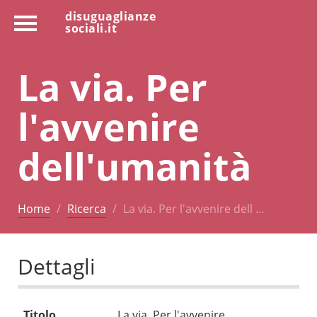
disuguaglianze
sociali.it
La via. Per
l'avvenire
dell'umanità
Home
Ricerca
La via. Per l'avvenire dell …
Dettagli
Titolo
La via. Per l'avvenire