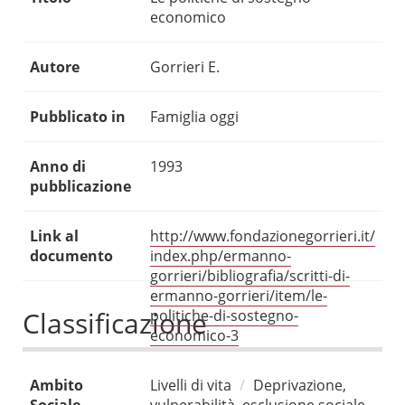
economico
Autore
Gorrieri E.
Pubblicato in
Famiglia oggi
Anno di
1993
pubblicazione
Link al
http://www.fondazionegorrieri.it/
documento
index.php/ermanno-
gorrieri/bibliografia/scritti-di-
ermanno-gorrieri/item/le-
Classificazione
politiche-di-sostegno-
economico-3
Ambito
Livelli di vita
Deprivazione,