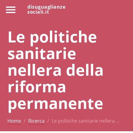
disuguaglianze
sociali.it
Le politiche
sanitarie
nellera della
riforma
permanente
Home
Ricerca
Le politiche sanitarie nellera …