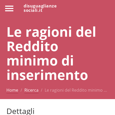
disuguaglianze
sociali.it
Le ragioni del
Reddito
minimo di
inserimento
Home
Ricerca
Le ragioni del Reddito minimo …
Dettagli