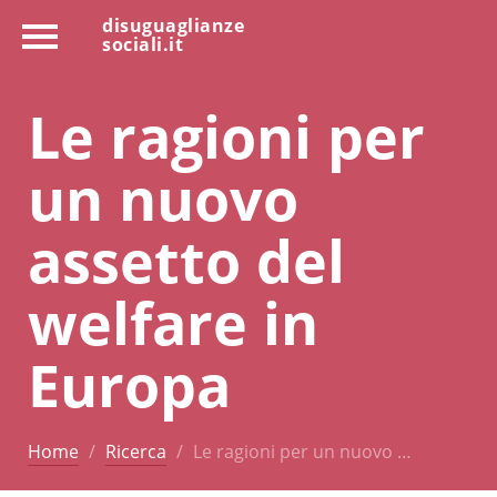
disuguaglianze
sociali.it
Le ragioni per
un nuovo
assetto del
welfare in
Europa
Home
Ricerca
Le ragioni per un nuovo …