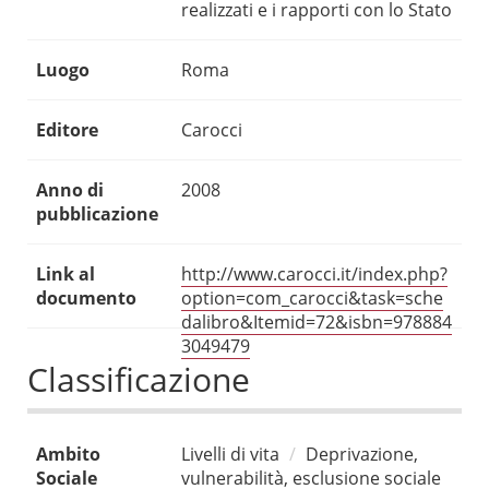
realizzati e i rapporti con lo Stato
Luogo
Roma
Editore
Carocci
Anno di
2008
pubblicazione
Link al
http://www.carocci.it/index.php?
documento
option=com_carocci&task=sche
dalibro&Itemid=72&isbn=978884
3049479
Classificazione
Ambito
Livelli di vita
Deprivazione,
Sociale
vulnerabilità, esclusione sociale