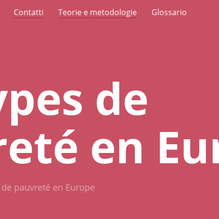
Contatti
Teorie e metodologie
Glossario
ypes de
eté en Eu
 de pauvreté en Europe