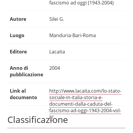
fascismo ad oggi (1943-2004)
Autore
Silei G.
Luogo
Manduria-Bari-Roma
Editore
Lacaita
Anno di
2004
pubblicazione
Link al
http://www.lacaita.com/lo-stato-
documento
sociale-in-italia-storia-e-
documenti-dalla-caduta-del-
fascismo-ad-oggi-1943-2004-vol-
Classificazione
ii/