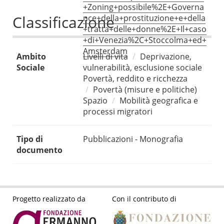
+Zoning+possibile%2E+Governa
Classificazione
nce+della+prostituzione+e+della
+tratta+delle+donne%2E+Il+caso
+di+Venezia%2C+Stoccolma+ed+
Amsterdam
Ambito
Livelli di vita
Deprivazione,
Sociale
vulnerabilità, esclusione sociale
Povertà, reddito e ricchezza
Povertà (misure e politiche)
Spazio
Mobilità geografica e
processi migratori
Tipo di
Pubblicazioni - Monografia
documento
Progetto realizzato da
Con il contributo di