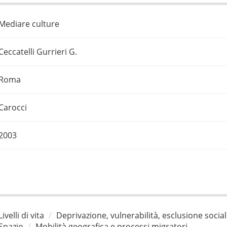
Mediare culture
Ceccatelli Gurrieri G.
Roma
Carocci
2003
Livelli di vita
Deprivazione, vulnerabilità, esclusione socia
Spazio
Mobilità geografica e processi migratori