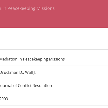
n in Peacekeeping Missions
Mediation in Peacekeeping Missions
Druckman D., Wall J.
Journal of Conflict Resolution
2003