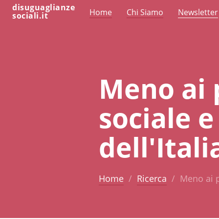
disuguaglianze
Home
Chi Siamo
Newsletter
sociali.it
Meno ai p
sociale 
dell'Itali
Home
Ricerca
Meno ai pa