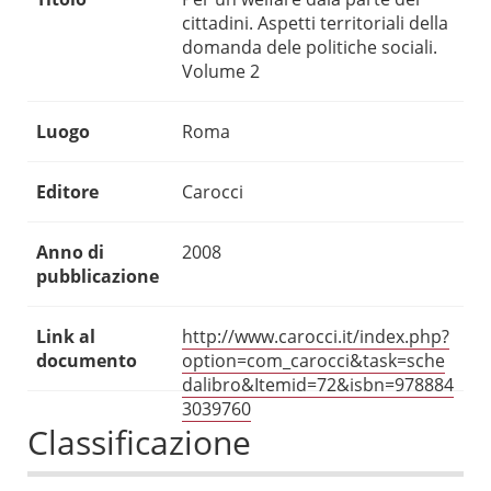
cittadini. Aspetti territoriali della
domanda dele politiche sociali.
Volume 2
Luogo
Roma
Editore
Carocci
Anno di
2008
pubblicazione
Link al
http://www.carocci.it/index.php?
documento
option=com_carocci&task=sche
dalibro&Itemid=72&isbn=978884
3039760
Classificazione