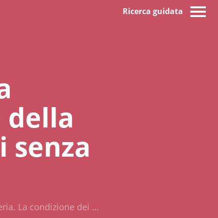
Ricerca guidata
a
 della
i senza
eria. La condizione dei …