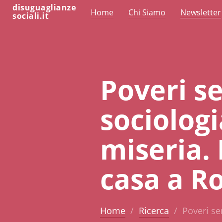
disuguaglianze
Home
Chi Siamo
Newsletter
sociali.it
Poveri s
sociologi
miseria.
casa a 
Home
Ricerca
Poveri se