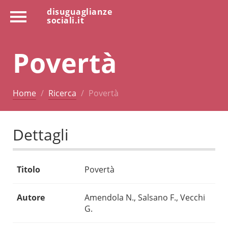
disuguaglianze
sociali.it
Povertà
Home
Ricerca
Povertà
Dettagli
Titolo
Povertà
Autore
Amendola N., Salsano F., Vecchi
G.