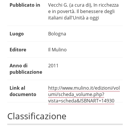
Pubblicato in
Vecchi G. (a cura di), In ricchezza
e in povertà. Il benessere degli
italiani dall'Unità a oggi
Luogo
Bologna
Editore
Il Mulino
Anno di
2011
pubblicazione
Link al
http://www.mulino.it/edizioni/vol
documento
umi/scheda_volume.php?
vista=scheda&ISBNART=14930
Classificazione