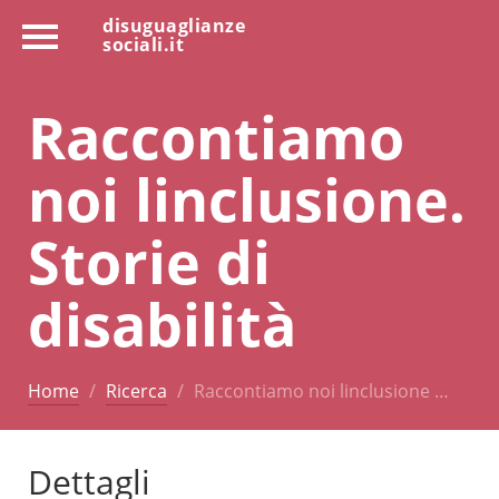
disuguaglianze
sociali.it
Raccontiamo
noi linclusione.
Storie di
disabilità
Home
Ricerca
Raccontiamo noi linclusione …
Dettagli