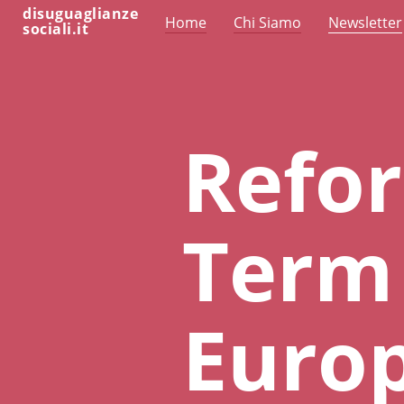
disuguaglianze
Home
Chi Siamo
Newsletter
sociali.it
Refor
Term 
Euro