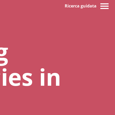
Ricerca guidata
g
ies in