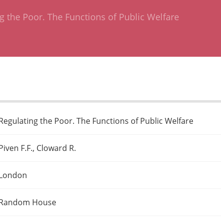
g the Poor. The Functions of Public Welfare
Regulating the Poor. The Functions of Public Welfare
Piven F.F., Cloward R.
London
Random House