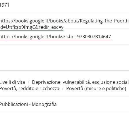
1971
https://books.google.it/books/about/Regulating_the_Poor.h
id=Uftfkso9fmgC&redir_esc=y
https://books.google.it/books?isbn=9780307814647
Livelli di vita
Deprivazione, vulnerabilità, esclusione socia
Povertà, reddito e ricchezza
Povertà (misure e politiche)
Pubblicazioni - Monografia