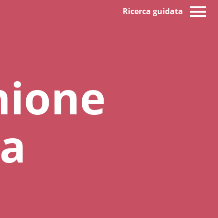
Ricerca guidata
nione
ia