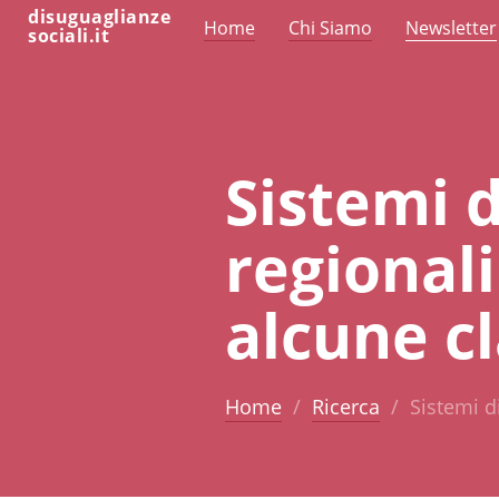
disuguaglianze
Home
Chi Siamo
Newsletter
sociali.it
Sistemi d
regionali 
alcune cl
Home
Ricerca
Sistemi di