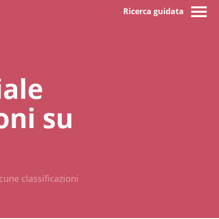
Ricerca guidata
iale
ioni su
lcune classificazioni