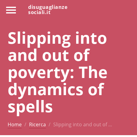
disuguaglianze
sociali.it
Slipping into
and out of
poverty: The
dynamics of
spells
Home
Ricerca
Slipping into and out of …