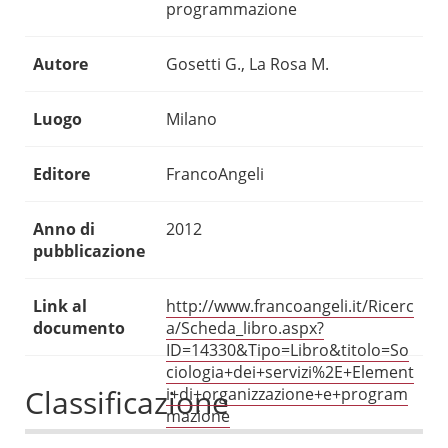
programmazione
Autore
Gosetti G., La Rosa M.
Luogo
Milano
Editore
FrancoAngeli
Anno di
2012
pubblicazione
Link al
http://www.francoangeli.it/Ricerc
documento
a/Scheda_libro.aspx?
ID=14330&Tipo=Libro&titolo=So
ciologia+dei+servizi%2E+Element
Classificazione
i+di+organizzazione+e+program
mazione