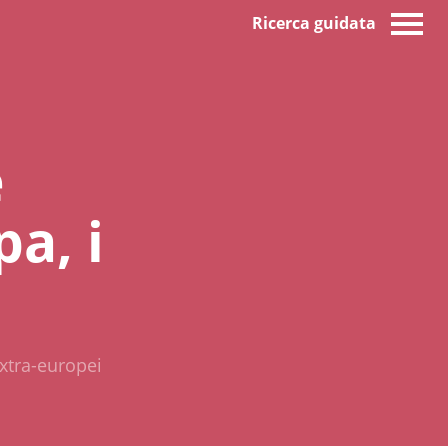
Ricerca guidata
e
pa, i
extra-europei