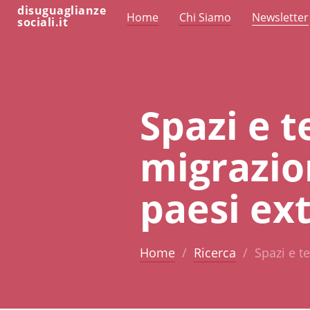
disuguaglianze
Home
Chi Siamo
Newsletter
sociali.it
Spazi e 
migrazioni
paesi ex
Home
Ricerca
Spazi e te