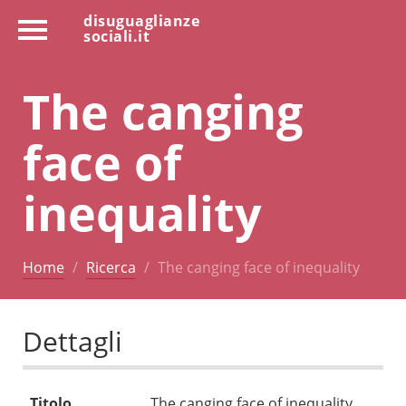
disuguaglianze
sociali.it
The canging
face of
inequality
Home
Ricerca
The canging face of inequality
Dettagli
Titolo
The canging face of inequality