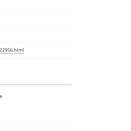
22956.html
le