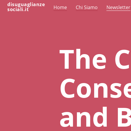
disuguaglianze
Home
Chi Siamo
Newsletter
sociali.it
The C
Conse
and B