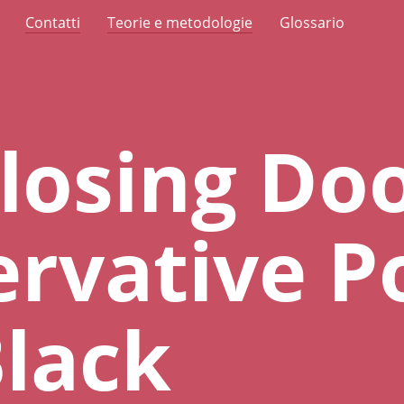
Contatti
Teorie e metodologie
Glossario
losing Doo
rvative Po
lack